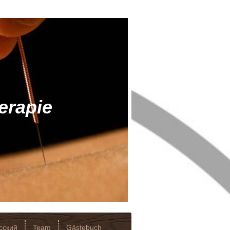
erapie
сский
Team
Gästebuch