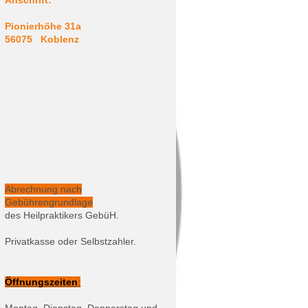
Anschrift:
Pionierhöhe 31a
56075 Koblenz
Abrechnung nach
Gebührengrundlage
des Heilpraktikers GebüH.
Privatkasse oder Selbstzahler.
Öffnungszeiten
: