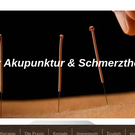
ür Akupunktur & Schmerzth
therapie
Die Praxis
Kontakt
Impressum
English
ру